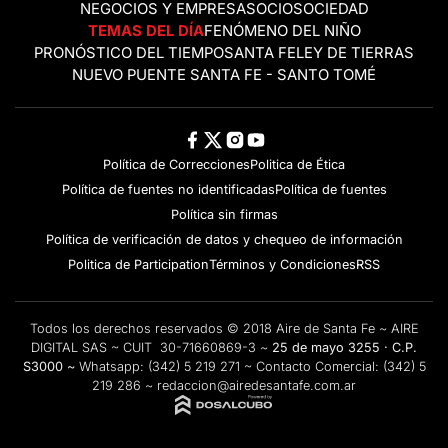
NEGOCIOS Y EMPRESAS
OCIO
SOCIEDAD
TEMAS DEL DÍA
FENÓMENO DEL NIÑO
PRONÓSTICO DEL TIEMPO
SANTA FE
LEY DE TIERRAS
NUEVO PUENTE SANTA FE - SANTO TOMÉ
Política de Correcciones
Politica de Ética
Política de fuentes no identificadas
Política de fuentes
Política sin firmas
Política de verificación de datos y chequeo de información
Politica de Participation
Términos y Condiciones
RSS
Todos los derechos reservados © 2018 Aire de Santa Fe ~ AIRE
DIGITAL SAS ~ CUIT 30-71660869-3 ~
25 de mayo 3255 · C.P.
S3000 ~
Whatsapp:
(342) 5 219 271
~ Contacto Comercial:
(342) 5
219 286
~
redaccion@airedesantafe.com.ar