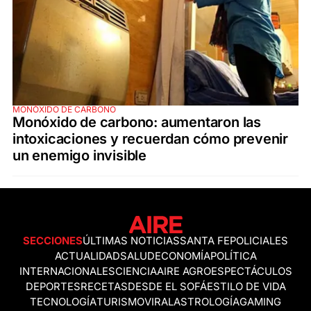
MONÓXIDO DE CARBONO
Monóxido de carbono: aumentaron las
intoxicaciones y recuerdan cómo prevenir
un enemigo invisible
SECCIONES
ÚLTIMAS NOTICIAS
SANTA FE
POLICIALES
ACTUALIDAD
SALUD
ECONOMÍA
POLÍTICA
INTERNACIONALES
CIENCIA
AIRE AGRO
ESPECTÁCULOS
DEPORTES
RECETAS
DESDE EL SOFÁ
ESTILO DE VIDA
TECNOLOGÍA
TURISMO
VIRAL
ASTROLOGÍA
GAMING