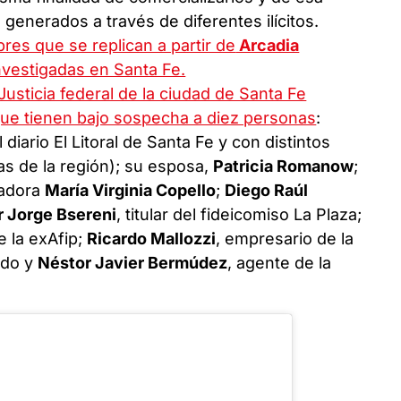
generados a través de diferentes ilícitos.
es que se replican a partir de
Arcadia
nvestigadas en Santa Fe.
usticia federal de la ciudad de Santa Fe
que tienen bajo sospecha a diez personas
:
 diario El Litoral de Santa Fe y con distintos
 de la región); su esposa,
Patricia Romanow
;
tadora
María Virginia Copello
;
Diego Raúl
 Jorge Bsereni
, titular del fideicomiso La Plaza;
e la exAfip;
Ricardo Mallozzi
, empresario de la
ado y
Néstor Javier Bermúdez
, agente de la