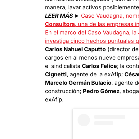
manera, lavar activos posiblemente 
LEER MÁS ►
Caso Vaudagna, nombr
Consultora
, una de las empresas i
En el marco del Caso Vaudagna, la J
investiga cinco hechos puntuales 
Carlos Nahuel Caputto
(director del
cargos en al menos nueve empresas
el sindicalista
Carlos Felice
; la con
Cignetti
, agente de la exAfip;
César
Marcelo Germán Bulacio
, agente d
construcción;
Pedro Gómez
, abog
exAfip.