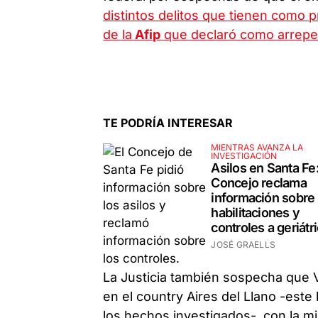
distintos delitos que tienen como p
de la
Afip
que declaró como arrepe
TE PODRÍA INTERESAR
MIENTRAS AVANZA LA
INVESTIGACIÓN
Asilos en Santa Fe:
Concejo reclama
información sobre 
habilitaciones y
controles a geriátr
JOSÉ GRAELLS
La Justicia también sospecha que 
en el country Aires del Llano -este 
los hechos investigados-, con la mi