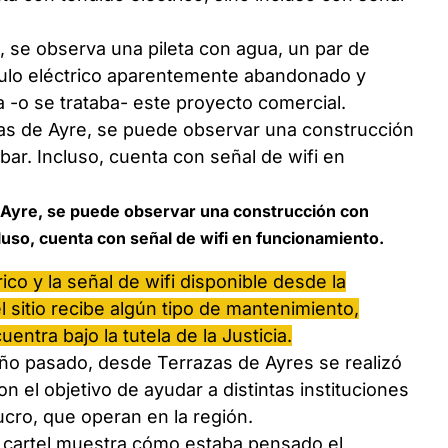
, se observa una pileta con agua, un par de
ulo eléctrico aparentemente abandonado y
a -o se trataba- este proyecto comercial.
e Ayre, se puede observar una construcción con
cluso, cuenta con señal de wifi en funcionamiento.
rico y la señal de wifi disponible desde la
l sitio recibe algún tipo de mantenimiento,
tra bajo la tutela de la Justicia.
año pasado, desde Terrazas de Ayres se realizó
n el objetivo de ayudar a distintas instituciones
ucro, que operan en la región.