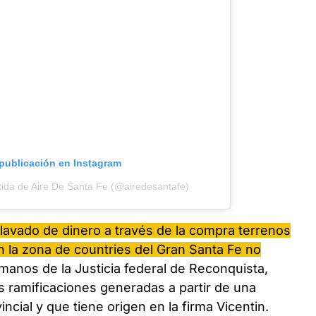
 publicación en Instagram
ida de Aire De Santa Fe (@airedesantafe)
 lavado de dinero a través de la compra terrenos
 la zona de countries del Gran Santa Fe no
manos de la Justicia federal de Reconquista,
as ramificaciones generadas a partir de una
incial y que tiene origen en la firma Vicentin.