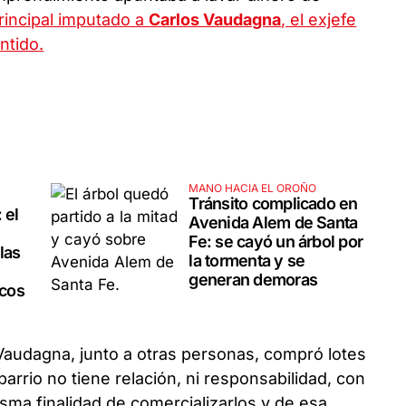
rincipal imputado a
Carlos Vaudagna
, el exjefe
ntido.
MANO HACIA EL OROÑO
Tránsito complicado en
 el
Avenida Alem de Santa
Fe: se cayó un árbol por
las
la tormenta y se
generan demoras
icos
Vaudagna, junto a otras personas, compró lotes
barrio no tiene relación, ni responsabilidad, con
sma finalidad de comercializarlos y de esa