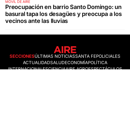
MÓVIL DE AIRE
Preocupación en barrio Santo Domingo: un
basural tapa los desagües y preocupa a los
vecinos ante las lluvias
SECCIONES
ÚLTIMAS NOTICIAS
SANTA FE
POLICIALES
ACTUALIDAD
SALUD
ECONOMÍA
POLÍTICA
INTERNACIONALES
CIENCIA
AIRE AGRO
ESPECTÁCULOS
DEPORTES
RECETAS
DESDE EL SOFÁ
ESTILO DE VIDA
TECNOLOGÍA
TURISMO
VIRAL
ASTROLOGÍA
GAMING
NEGOCIOS Y EMPRESAS
OCIO
SOCIEDAD
TEMAS DEL DÍA
FENÓMENO DEL NIÑO
PRONÓSTICO DEL TIEMPO
SANTA FE
LEY DE TIERRAS
NUEVO PUENTE SANTA FE - SANTO TOMÉ